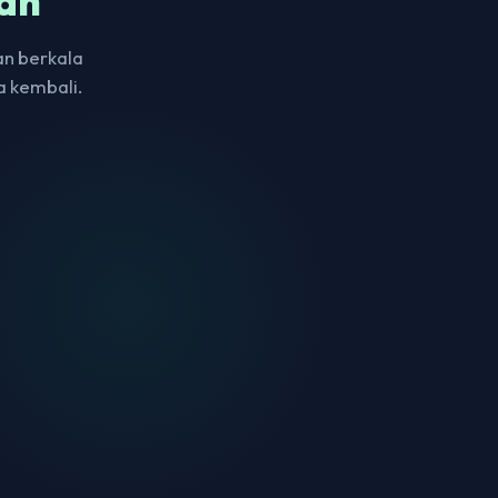
an
an berkala
a kembali.