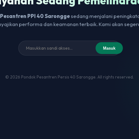
ayanan Sedang Pemelihara
Pesantren PPI 40 Sarongge
sedang menjalani peningkat
yajikan performa dan keamanan terbaik. Kami akan seger
Masuk
© 2026 Pondok Pesantren Persis 40 Sarongge. All rights reserved.