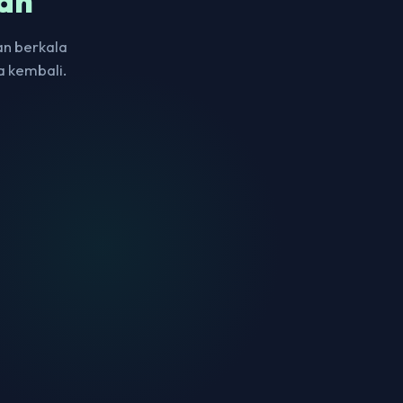
an
an berkala
a kembali.