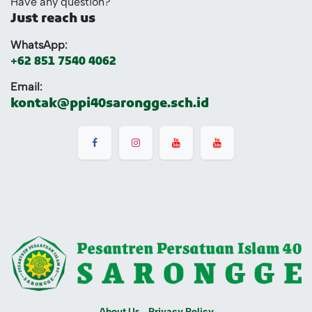
Have any question?
Just reach us
WhatsApp:
+62 851 7540 4062
E​mail:
kontak@ppi40sarongge.sch.id
About Us
Privacy Policy