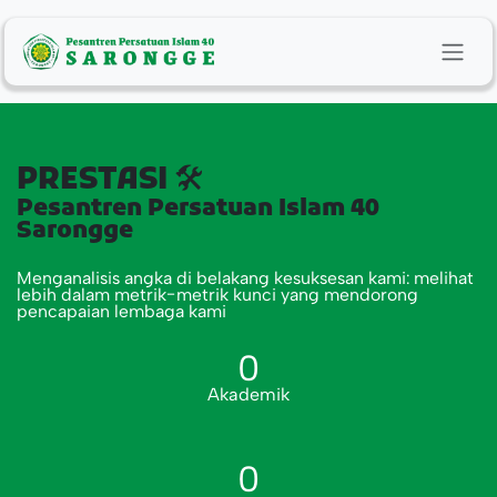
Skip to Content
PRESTASI
🛠️
Pesantren Persatuan Islam 40
Sarongge
Menganalisis angka di belakang kesuksesan kami:
melihat
lebih dalam metrik-metrik kunci yang mendorong
pencapaian lembaga kami
0
Akademik
0